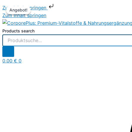
Zum Inhalt springen
Angebot!
Angebot!
Zum Inhalt springen
Products search
0,00
€
0